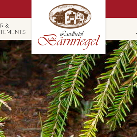
R &
RTEMENTS
 Zimmer
4 Tage Er
 Appartements
Wadl- & Woh
Sommer Auszeit im Baye
swertes