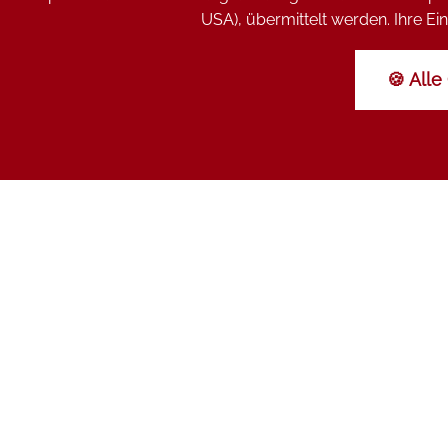
USA), übermittelt werden. Ihre Ein
🍪 Alle
KONTAKT
Landhotel Bärnriegel GbR
Johann & Robert Schuster
Halbwaldstraße 32
94151 Finsterau
Telefon:
+49 (0)8557 96020