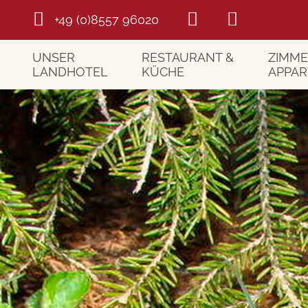
+49 (0)8557 96020
UNSER
RESTAURANT &
ZIMME
LANDHOTEL
KÜCHE
APPA
Willkommen
Restaurant
Unsere
Wellness
Kulinarische Highlights
Unsere
Bildergalerie
Platz zum Feiern
Preise
Lage
Kräutergarten
Wissen
Urlaubswetter
Unser Bauernhof