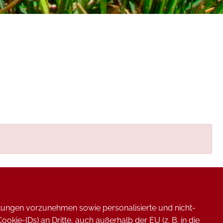
rtungen vorzunehmen sowie personalisierte und nicht-
ie-IDs) an Dritte, auch außerhalb der EU (z. B. in die