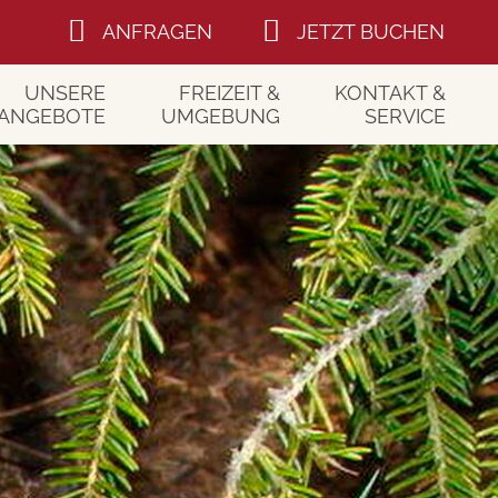
ANFRAGEN
JETZT BUCHEN
UNSERE
FREIZEIT &
KONTAKT &
ANGEBOTE
UMGEBUNG
SERVICE
holungspause
Im Sommer
Kontakt
lfühl-Woche
Im Winter
Anfragen
rischen Wald
Ausflugstipps
Buchen
Bayerischer Wald
Anreise
Gutscheine
Newsletter
Gästebuch
Bewertungen