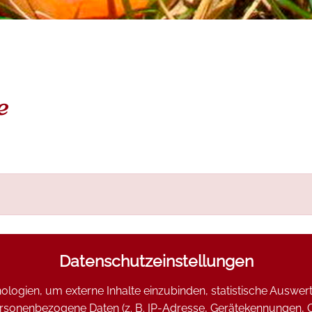
e
Datenschutzeinstellungen
logien, um externe Inhalte einzubinden, statistische Auswe
onenbezogene Daten (z. B. IP-Adresse, Gerätekennungen, Cook