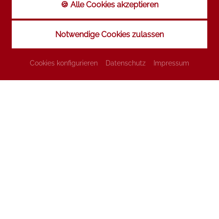
🍪 Alle Cookies akzeptieren
BILDERGALERIE
Notwendige Cookies zulassen
Cookies konfigurieren
Datenschutz
Impressum
ZIMMER & APPARTEMENTS
ZURÜCK ZUR SEITE: STARTSEITE
FREIZEIT & UMGEBUNG
KONTAKT
Landhotel Bärnriegel GbR