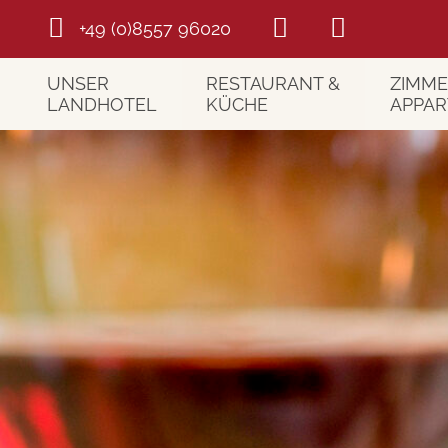
+49 (0)8557 96020
UNSER
RESTAURANT &
ZIMME
LANDHOTEL
KÜCHE
APPA
Willkommen
Restaurant
Unsere
Wellness
Kulinarische Highlights
Unsere
Bildergalerie
Platz zum Feiern
Preise
Lage
Kräutergarten
Wissen
Urlaubswetter
Unser Bauernhof