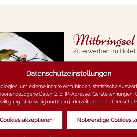
Mitbringsel
Zu erwerben im Hotel
Hausgemachte Marmelad
Datenschutzeinstellungen
eigener Herstellung kön
logien, um externe Inhalte einzubinden, statistische Auswe
onenbezogene Daten (z. B. IP-Adresse, Gerätekennungen, Cook
willigung ist freiwillig und kann jederzeit über die Datensch
 Cookies akzeptieren
Notwendige Cookies z