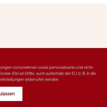
en, Honige, Chutneys und Wurstwaren aus
nen Sie im Restaurant erwerben.
rtungen vorzunehmen sowie personalisierte und nicht-
ie-IDs) an Dritte, auch außerhalb der EU (z. B. in die
utzeinstellungen widerrufen werden.
ulassen