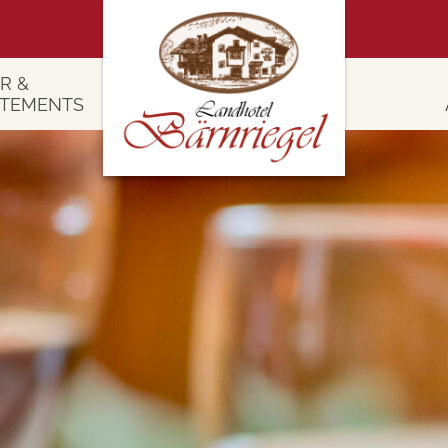
R &
RTEMENTS
 Zimmer
4 Tage Er
 Appartements
Bergfrühling im Baye
Wadl- & Woh
swertes