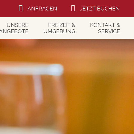
ANFRAGEN
JETZT BUCHEN
UNSERE
FREIZEIT &
KONTAKT &
ANGEBOTE
UMGEBUNG
SERVICE
holungspause
Im Sommer
Kontakt
rischen Wald
Im Winter
Anfragen
lfühl-Woche
Ausflugstipps
Buchen
Bayerischer Wald
Anreise
Gutscheine
Newsletter
Gästebuch
Bewertungen