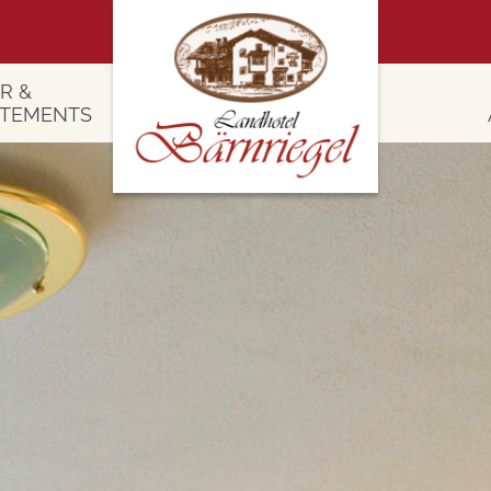
R &
RTEMENTS
 Zimmer
4 Tage Er
 Appartements
Wadl- & Woh
Sommer Auszeit im Baye
swertes