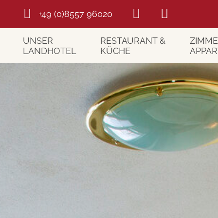
+49 (0)8557 96020
UNSER
RESTAURANT &
ZIMME
LANDHOTEL
KÜCHE
APPA
Willkommen
Restaurant
Unsere
Wellness
Kulinarische Highlights
Unsere
Bildergalerie
Platz zum Feiern
Preise
Lage
Kräutergarten
Wissen
Urlaubswetter
Unser Bauernhof