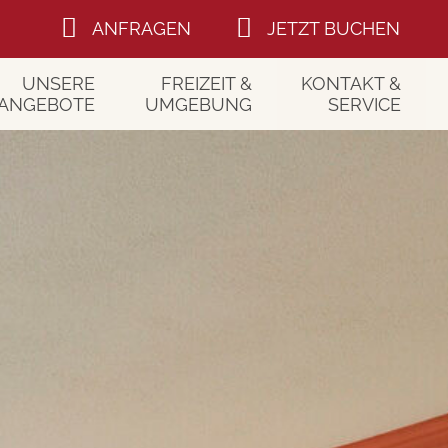
ANFRAGEN
JETZT BUCHEN
UNSERE
FREIZEIT &
KONTAKT &
ANGEBOTE
UMGEBUNG
SERVICE
holungspause
Im Sommer
Kontakt
lfühl-Woche
Im Winter
Anfragen
rischen Wald
Ausflugstipps
Buchen
Bayerischer Wald
Anreise
Gutscheine
Newsletter
Gästebuch
Bewertungen